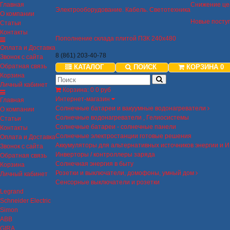
Главная
Снижение це
Электрооборудование. Кабель. Светотехника
О компании
Новые посту
Статьи
Контакты
Пополнение склада плитой ПЗК 240х480
Оплата и Доставка
8 (861) 203-40-78
Звонок с сайта
Обратная связь
КАТАЛОГ
ПОИСК
КОРЗИНА
0
Корзина
Личный кабинет
Корзина
:
0
0 руб
Интернет-магазин
Главная
Солнечные батареи и вакуумные водонагреватели
О компании
Солнечные водонагреватели , Гелиосистемы
Статьи
Солнечные батареи - солнечные панели
Контакты
Солнечные электростанции готовые решения
Оплата и Доставка
Аккумуляторы для альтернативных источников энергии и 
Звонок с сайта
Инверторы / контроллеры заряда
Обратная связь
Солнечная энергия в быту
Корзина
Розетки и выключатели, домофоны, умный дом
Личный кабинет
Сенсорные выключатели и розетки
Legrand
Schneider Electric
Simon
ABB
GIRA