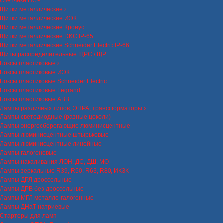
Счетчики ПСЧ
Щитки металлические
Щитки металлические ИЭК
Щитки металлические Кронус
Щитки металлические DKC IP-65
Щитки металлические Schneider Electric IP-66
Щиты распределительные ЩРС / ЩР
Боксы пластиковые
Боксы пластиковые ИЭК
Боксы пластиковые Schneider Electric
Боксы пластиковые Legrand
Боксы пластиковые ABB
Лампы различных типов, ЭПРА, трансформаторы
Лампы светодиодные (разные цоколи)
Лампы энергосберегающие люминисцентные
Лампы люминисцентные штырьковые
Лампы люминисцентные линейные
Лампы галогеновые
Лампы накаливания ЛОН, ДС, ДШ, МО
Лампы зеркальные R39, R50, R63, R80, ИКЗК
Лампы ДРЛ дроссельные
Лампы ДРВ без дроссельные
Лампы МГЛ металло-галогенные
Лампы ДНаТ натриевые
Стартеры для ламп