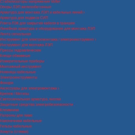
Стабилизаторы напряжения Volter
Опоры ЛЭП железобетонные
Арматура для монтажа ЛЭП и кабельных линий
Арматура для подвеса СИП
Плита ПЗК для закрытия кабеля в траншее
Линейная арматура и оборудование для монтажа ЛЭП
Лента сигнальная
Инструмент для электромонтажа / электроинструмент
Инструмент для монтажа ЛЭП
Прессы гидравлические
Клещи обжимные
Измерительные приборы
Монтажный инструмент
Ножницы кабельные
Электроинструменты
Фонари
Аксессуары для электромонтажа
Крепеж / Метизы
Светосигнальная арматура, кнопки
Защитные средства электробезопасности
Клеммники
Патроны для ламп
Наконечники кабельные
Гильзы кабельные
Хомуты (стяжки)