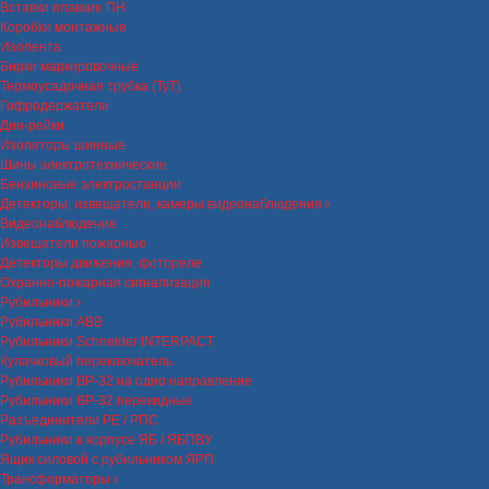
Вставки плавкие ПН
Коробки монтажные
Изолента
Бирки маркировочные
Термоусадочная трубка (ТуТ)
Гофродержатели
Дин-рейки
Изоляторы шинные
Шины электротехнические
Бензиновые электростанции
Детекторы, извещатели, камеры видеонаблюдения
Видеонаблюдение
Извещатели пожарные
Детекторы движения, фотореле
Охранно-пожарная сигнализация
Рубильники
Рубильники ABB
Рубильники Schneider INTERPACT
Кулачковый переключатель
Рубильники ВР-32 на одно направление
Рубильники ВР-32 перекидные
Разъединители РЕ / РПС
Рубильники в корпусе ЯБ / ЯБПВУ
Ящик силовой с рубильником ЯРП
Трансформаторы