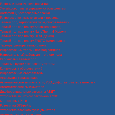
Розетки и выключатели наружние
Умный дом, пульты управления освещением
Домофоны, беспроводные звонки
Ретро розетки , выключатели и провода
Теплый пол, терморегуляторы, обогреватели
Теплый пол под плитку SouthHeat (Корея)
Теплый пол под плитку NanoThermal (Корея)
Теплый пол под плитку DEVI (Дания)
Теплый пол под плитку ENSTO (Финляндия)
Терморегуляторы теплого пола
Инфракрасный теплый пол под ламинат
Нагревательный кабель для теплого пола
Карбоновый теплый пол
Тепловые пушки / тепловентиляторы
Конвекторы ( обогреватели )
Инфракрасные обогреватели
Аксессуары теплых полов
Автоматические выключатели, УЗО, Дифф. автоматы, таймеры
Автоматические выключатели
Дифференциальные автоматы АВДТ
Устройства защитного отключения УЗО
Контакторы / Реле
Розетки на DIN-рейку
Устройства плавного пуска двигателя
Автоматы защиты двигателя