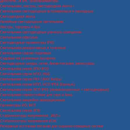
Дроссели, ЭПРА, Трансформаторы
Светильники, люстры, светодиодная лента
Светильники светодиодные встраиваемые и накладные
Светодиодная лента
Линейные светодиодные светильники
Люстры, торшеры и бра
Светильники светодиодные уличного освещения
Светильники офисные
Светодиодные прожекторы IP65
Светильники декоративные и точечные
Светильники садово-парковые
Садовые на солнечных батареях
Светодиодные шнуры, сетки, блоки питания, аксессуары
Светильники серии ЛПО IP20
Светильники серии НПО, НББ
Светильники серии РКУ / ЖКУ Кобры
Светильники серии НПП, НСП IP54 (Банные)
Светильники серии ЛСП IP65 (люминисцентные + светодиодные)
Светильники термостойкие для саун и бань
Светильники аварийно-эвакуационные
Прожекторы ИО, МГЛ
Светильники серии ЛПБ
Стабилизаторы напряжения , ИБП
Стабилизаторы напряжения ИЭК
Резервные источники питания для охранно-пожарных систем