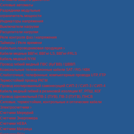
Силовые автоматы
Разрядники модульные
ограничитель мощности
Индикаторы напряжения
Выключатели нагрузки
Расцепители нагрузки
Реле контроля фаз / напряжения
Таймеры / Реле времени
Кабельно-проводниковая продукция
Кабели медные ВВГнг, ВВГнг-LS, ВВГнг-FRLS
Кабель медный NYM
Провод гибкий медный ПВС (КуГВВ) / ШВВП
Коаксиальные телевизионные кабели SAT / RG / КВК
Слаботочные, телефонные, компьютерные провода UTP, FTP
Термостойкий провод РКГМ
Провод изолированный самонесущий СИП-2 / СИП-3 / СИП-4
Кабель медный гибкий в резиновой изоляции КГ, РПШ, КОГ
Провод одножильный ПВ-1 (ПУВ), ПВ-3 (ПУГВ), ПНСВ
Силовые, термостойкие, контрольные и оптические кабели
Электросчетчики
Счетчики Меркурий
Счетчики Энергомера
Счетчики НЕВА
Счетчики Матрица