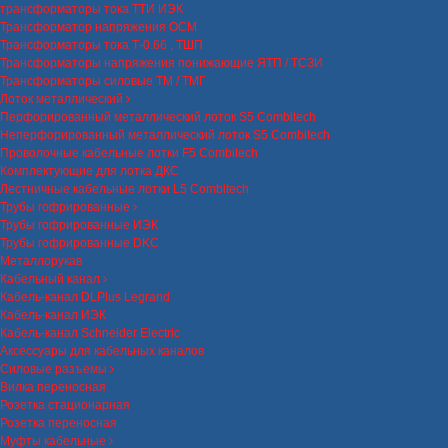
трансформаторы тока ТТИ ИЭК
Трансформатор напряжения ОСМ
Трансформаторы тока Т-0.66 , ТШП
Трансформаторы напряжения понижающие ЯТП / ТСЗИ
Трансформаторы силовые ТМ / ТМГ
Лоток металлический
Перфорированный металлический лоток S5 Combitech
Неперфорированный металлический лоток S5 Combitech
Проволочные кабельные лотки F5 Combitech
Комплектующие для лотка ДКС
Лестничные кабельные лотки L5 Combitech
Трубы гофрированные
Трубы гофрированные ИЭК
Трубы гофрированные DKC
Металлорукав
Кабельный канал
Кабель-канал DLPlus Legrand
Кабель-канал ИЭК
Кабель-канал Schneider Electric
Аксессуары для кабельных каналов
Силовые разъемы
Вилка переносная
Розетка стационарная
Розетка переносная
Муфты кабельные