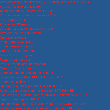
Автоматические выключатели, УЗО, Дифф. автоматы, таймеры
Автоматические выключатели
Дифференциальные автоматы АВДТ
Устройства защитного отключения УЗО
Контакторы / Реле
Розетки на DIN-рейку
Устройства плавного пуска двигателя
Автоматы защиты двигателя
Силовые автоматы
Разрядники модульные
ограничитель мощности
Индикаторы напряжения
Выключатели нагрузки
Расцепители нагрузки
Реле контроля фаз / напряжения
Таймеры / Реле времени
Кабельно-проводниковая продукция
Кабели медные ВВГнг, ВВГнг-LS, ВВГнг-FRLS
Кабель медный NYM
Провод гибкий медный ПВС (КуГВВ) / ШВВП
Коаксиальные телевизионные кабели SAT / RG / КВК
Слаботочные, телефонные, компьютерные провода UTP, FTP
Термостойкий провод РКГМ
Провод изолированный самонесущий СИП-2 / СИП-3 / СИП-4
Кабель медный гибкий в резиновой изоляции КГ, РПШ, КОГ