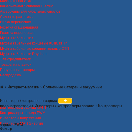
Кабель-канал ИЭК
Кабель-канал Schneider Electric
Аксессуары для кабельных каналов
Силовые разъемы
Вилка переносная
Розетка стационарная
Розетка переносная
Муфты кабельные
Муфты кабельные концевые КВТп, КНТп
Муфты кабельные соединительные СТП
Муфты кабельные Raychem
Электродвигатели
Товары на главной
Популярные товары
Распродажа
Интернет-магазин
Солнечные батареи и вакуумные
Инверторы / контроллеры заряда
водонагреватели
Инверторы / контроллеры заряда
Контроллеры
Контроллеры заряда MPPT
Контроллеры заряда PWM
Инверторы напряжения
Инверторы МАП Энергия
заряда PWM
Фильтр