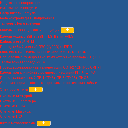
Индикаторы напряжения
Выключатели нагрузки
Расцепители нагрузки
Реле контроля фаз / напряжения
Таймеры / Реле времени
Кабельно-проводниковая продукция
Кабели медные ВВГнг, ВВГнг-LS, ВВГнг-FRLS
Кабель медный NYM
Провод гибкий медный ПВС (КуГВВ) / ШВВП
Коаксиальные телевизионные кабели SAT / RG / КВК
Слаботочные, телефонные, компьютерные провода UTP, FTP
Термостойкий провод РКГМ
Провод изолированный самонесущий СИП-2 / СИП-3 / СИП-4
Кабель медный гибкий в резиновой изоляции КГ, РПШ, КОГ
Провод одножильный ПВ-1 (ПУВ), ПВ-3 (ПУГВ), ПНСВ
Силовые, термостойкие, контрольные и оптические кабели
Электросчетчики
Счетчики Меркурий
Счетчики Энергомера
Счетчики НЕВА
Счетчики Матрица
Счетчики ПСЧ
Щитки металлические