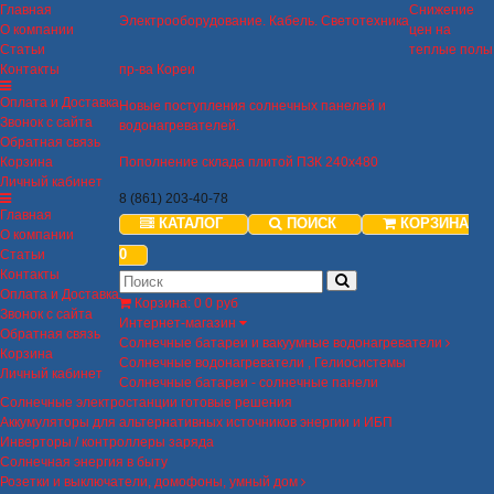
Главная
Снижение
Электрооборудование. Кабель. Светотехника
О компании
цен на
Статьи
теплые полы
Контакты
пр-ва Кореи
Оплата и Доставка
Новые поступления солнечных панелей и
Звонок с сайта
водонагревателей.
Обратная связь
Корзина
Пополнение склада плитой ПЗК 240х480
Личный кабинет
8 (861) 203-40-78
Главная
КАТАЛОГ
ПОИСК
КОРЗИНА
О компании
0
Статьи
Контакты
Оплата и Доставка
Корзина
:
0
0 руб
Звонок с сайта
Интернет-магазин
Обратная связь
Солнечные батареи и вакуумные водонагреватели
Корзина
Солнечные водонагреватели , Гелиосистемы
Личный кабинет
Солнечные батареи - солнечные панели
Солнечные электростанции готовые решения
Аккумуляторы для альтернативных источников энергии и ИБП
Инверторы / контроллеры заряда
Солнечная энергия в быту
Розетки и выключатели, домофоны, умный дом