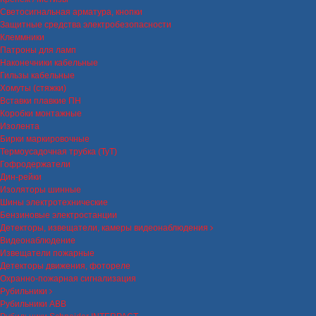
Светосигнальная арматура, кнопки
Защитные средства электробезопасности
Клеммники
Патроны для ламп
Наконечники кабельные
Гильзы кабельные
Хомуты (стяжки)
Вставки плавкие ПН
Коробки монтажные
Изолента
Бирки маркировочные
Термоусадочная трубка (ТуТ)
Гофродержатели
Дин-рейки
Изоляторы шинные
Шины электротехнические
Бензиновые электростанции
Детекторы, извещатели, камеры видеонаблюдения
Видеонаблюдение
Извещатели пожарные
Детекторы движения, фотореле
Охранно-пожарная сигнализация
Рубильники
Рубильники ABB