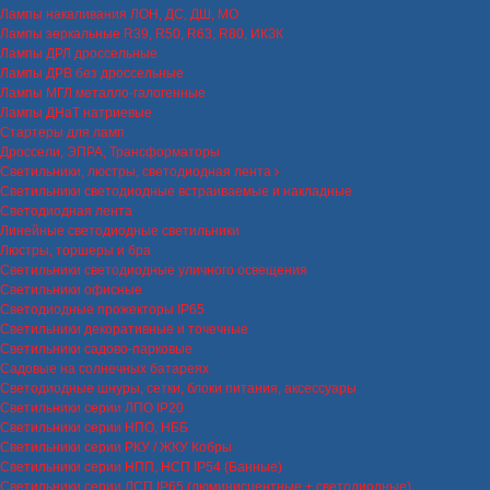
Лампы накаливания ЛОН, ДС, ДШ, МО
Лампы зеркальные R39, R50, R63, R80, ИКЗК
Лампы ДРЛ дроссельные
Лампы ДРВ без дроссельные
Лампы МГЛ металло-галогенные
Лампы ДНаТ натриевые
Стартеры для ламп
Дроссели, ЭПРА, Трансформаторы
Светильники, люстры, светодиодная лента
Светильники светодиодные встраиваемые и накладные
Светодиодная лента
Линейные светодиодные светильники
Люстры, торшеры и бра
Светильники светодиодные уличного освещения
Светильники офисные
Светодиодные прожекторы IP65
Светильники декоративные и точечные
Светильники садово-парковые
Садовые на солнечных батареях
Светодиодные шнуры, сетки, блоки питания, аксессуары
Светильники серии ЛПО IP20
Светильники серии НПО, НББ
Светильники серии РКУ / ЖКУ Кобры
Светильники серии НПП, НСП IP54 (Банные)
Светильники серии ЛСП IP65 (люминисцентные + светодиодные)