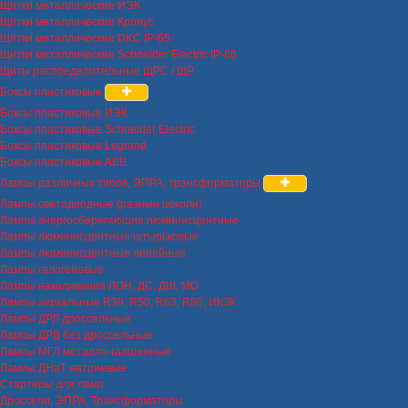
Щитки металлические ИЭК
Щитки металлические Кронус
Щитки металлические DKC IP-65
Щитки металлические Schneider Electric IP-66
Щиты распределительные ЩРС / ЩР
Боксы пластиковые
Боксы пластиковые ИЭК
Боксы пластиковые Schneider Electric
Боксы пластиковые Legrand
Боксы пластиковые ABB
Лампы различных типов, ЭПРА, трансформаторы
Лампы светодиодные (разные цоколи)
Лампы энергосберегающие люминисцентные
Лампы люминисцентные штырьковые
Лампы люминисцентные линейные
Лампы галогеновые
Лампы накаливания ЛОН, ДС, ДШ, МО
Лампы зеркальные R39, R50, R63, R80, ИКЗК
Лампы ДРЛ дроссельные
Лампы ДРВ без дроссельные
Лампы МГЛ металло-галогенные
Лампы ДНаТ натриевые
Стартеры для ламп
Дроссели, ЭПРА, Трансформаторы