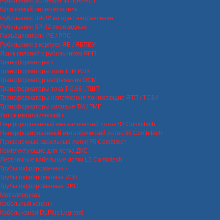
Рубильники Schneider INTERPACT
Кулачковый переключатель
Рубильники ВР-32 на одно направление
Рубильники ВР-32 перекидные
Разъединители РЕ / РПС
Рубильники в корпусе ЯБ / ЯБПВУ
Ящик силовой с рубильником ЯРП
Трансформаторы
трансформаторы тока ТТИ ИЭК
Трансформатор напряжения ОСМ
Трансформаторы тока Т-0.66 , ТШП
Трансформаторы напряжения понижающие ЯТП / ТСЗИ
Трансформаторы силовые ТМ / ТМГ
Лоток металлический
Перфорированный металлический лоток S5 Combitech
Неперфорированный металлический лоток S5 Combitech
Проволочные кабельные лотки F5 Combitech
Комплектующие для лотка ДКС
Лестничные кабельные лотки L5 Combitech
Трубы гофрированные
Трубы гофрированные ИЭК
Трубы гофрированные DKC
Металлорукав
Кабельный канал
Кабель-канал DLPlus Legrand