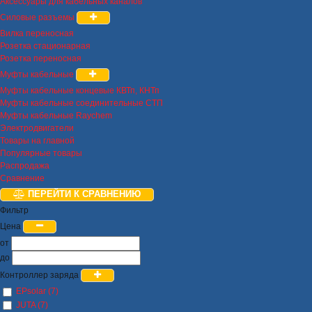
Аксессуары для кабельных каналов
Силовые разъемы
Вилка переносная
Розетка стационарная
Розетка переносная
Муфты кабельные
Муфты кабельные концевые КВТп, КНТп
Муфты кабельные соединительные СТП
Муфты кабельные Raychem
Электродвигатели
Товары на главной
Популярные товары
Распродажа
Сравнение
ПЕРЕЙТИ К СРАВНЕНИЮ
Фильтр
Цена
от
до
Контроллер заряда
EPsolar (7)
JUTA (7)