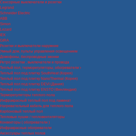
Сенсорные выключатели и розетки
Legrand
Schneider Electric
ABB
Simon
Lezard
IEK
GIRA
Розетки и выключатели наружние
Умный дом, пульты управления освещением
Домофоны, беспроводные звонки
Ретро розетки , выключатели и провода
Теплый пол, терморегуляторы, обогреватели
Теплый пол под плитку SouthHeat (Корея)
Теплый пол под плитку NanoThermal (Корея)
Теплый пол под плитку DEVI (Дания)
Теплый пол под плитку ENSTO (Финляндия)
Терморегуляторы теплого пола
Инфракрасный теплый пол под ламинат
Нагревательный кабель для теплого пола
Карбоновый теплый пол
Тепловые пушки / тепловентиляторы
Конвекторы ( обогреватели )
Инфракрасные обогреватели
Аксессуары теплых полов