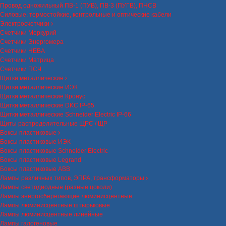
Провод одножильный ПВ-1 (ПУВ), ПВ-3 (ПУГВ), ПНСВ
Силовые, термостойкие, контрольные и оптические кабели
Электросчетчики
Счетчики Меркурий
Счетчики Энергомера
Счетчики НЕВА
Счетчики Матрица
Счетчики ПСЧ
Щитки металлические
Щитки металлические ИЭК
Щитки металлические Кронус
Щитки металлические DKC IP-65
Щитки металлические Schneider Electric IP-66
Щиты распределительные ЩРС / ЩР
Боксы пластиковые
Боксы пластиковые ИЭК
Боксы пластиковые Schneider Electric
Боксы пластиковые Legrand
Боксы пластиковые ABB
Лампы различных типов, ЭПРА, трансформаторы
Лампы светодиодные (разные цоколи)
Лампы энергосберегающие люминисцентные
Лампы люминисцентные штырьковые
Лампы люминисцентные линейные
Лампы галогеновые