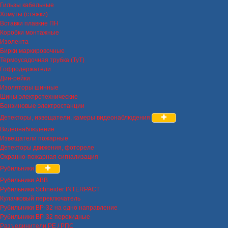
Гильзы кабельные
Хомуты (стяжки)
Вставки плавкие ПН
Коробки монтажные
Изолента
Бирки маркировочные
Термоусадочная трубка (ТуТ)
Гофродержатели
Дин-рейки
Изоляторы шинные
Шины электротехнические
Бензиновые электростанции
Детекторы, извещатели, камеры видеонаблюдения
Видеонаблюдение
Извещатели пожарные
Детекторы движения, фотореле
Охранно-пожарная сигнализация
Рубильники
Рубильники ABB
Рубильники Schneider INTERPACT
Кулачковый переключатель
Рубильники ВР-32 на одно направление
Рубильники ВР-32 перекидные
Разъединители РЕ / РПС