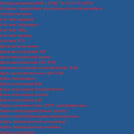
Провод одножильный ПВ-1 (ПУВ), ПВ-3 (ПУГВ), ПНСВ
Силовые, термостойкие, контрольные и оптические кабели
Электросчетчики
Счетчики Меркурий
Счетчики Энергомера
Счетчики НЕВА
Счетчики Матрица
Счетчики ПСЧ
Щитки металлические
Щитки металлические ИЭК
Щитки металлические Кронус
Щитки металлические DKC IP-65
Щитки металлические Schneider Electric IP-66
Щиты распределительные ЩРС / ЩР
Боксы пластиковые
Боксы пластиковые ИЭК
Боксы пластиковые Schneider Electric
Боксы пластиковые Legrand
Боксы пластиковые ABB
Лампы различных типов, ЭПРА, трансформаторы
Лампы светодиодные (разные цоколи)
Лампы энергосберегающие люминисцентные
Лампы люминисцентные штырьковые
Лампы люминисцентные линейные
Лампы галогеновые