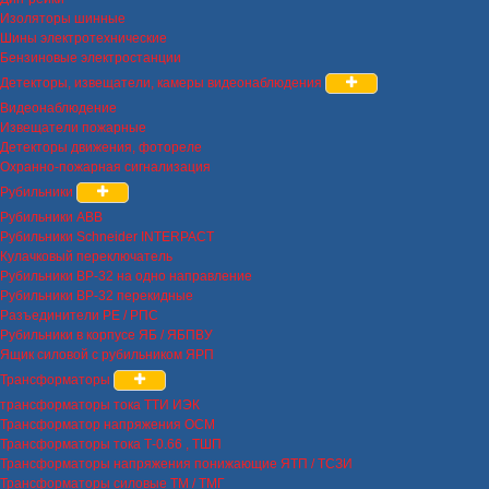
Изоляторы шинные
Шины электротехнические
Бензиновые электростанции
Детекторы, извещатели, камеры видеонаблюдения
Видеонаблюдение
Извещатели пожарные
Детекторы движения, фотореле
Охранно-пожарная сигнализация
Рубильники
Рубильники ABB
Рубильники Schneider INTERPACT
Кулачковый переключатель
Рубильники ВР-32 на одно направление
Рубильники ВР-32 перекидные
Разъединители РЕ / РПС
Рубильники в корпусе ЯБ / ЯБПВУ
Ящик силовой с рубильником ЯРП
Трансформаторы
трансформаторы тока ТТИ ИЭК
Трансформатор напряжения ОСМ
Трансформаторы тока Т-0.66 , ТШП
Трансформаторы напряжения понижающие ЯТП / ТСЗИ
Трансформаторы силовые ТМ / ТМГ