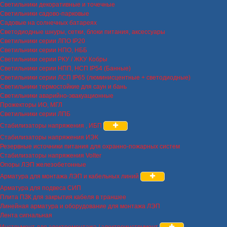
Светильники декоративные и точечные
Светильники садово-парковые
Садовые на солнечных батареях
Светодиодные шнуры, сетки, блоки питания, аксессуары
Светильники серии ЛПО IP20
Светильники серии НПО, НББ
Светильники серии РКУ / ЖКУ Кобры
Светильники серии НПП, НСП IP54 (Банные)
Светильники серии ЛСП IP65 (люминисцентные + светодиодные)
Светильники термостойкие для саун и бань
Светильники аварийно-эвакуационные
Прожекторы ИО, МГЛ
Светильники серии ЛПБ
Стабилизаторы напряжения , ИБП
Стабилизаторы напряжения ИЭК
Резервные источники питания для охранно-пожарных систем
Стабилизаторы напряжения Volter
Опоры ЛЭП железобетонные
Арматура для монтажа ЛЭП и кабельных линий
Арматура для подвеса СИП
Плита ПЗК для закрытия кабеля в траншее
Линейная арматура и оборудование для монтажа ЛЭП
Лента сигнальная
Инструмент для электромонтажа / электроинструмент