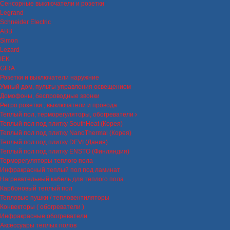
Сенсорные выключатели и розетки
Legrand
Schneider Electric
ABB
Simon
Lezard
IEK
GIRA
Розетки и выключатели наружние
Умный дом, пульты управления освещением
Домофоны, беспроводные звонки
Ретро розетки , выключатели и провода
Теплый пол, терморегуляторы, обогреватели
Теплый пол под плитку SouthHeat (Корея)
Теплый пол под плитку NanoThermal (Корея)
Теплый пол под плитку DEVI (Дания)
Теплый пол под плитку ENSTO (Финляндия)
Терморегуляторы теплого пола
Инфракрасный теплый пол под ламинат
Нагревательный кабель для теплого пола
Карбоновый теплый пол
Тепловые пушки / тепловентиляторы
Конвекторы ( обогреватели )
Инфракрасные обогреватели
Аксессуары теплых полов