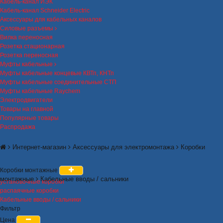
Кабель-канал ИЭК
Кабель-канал Schneider Electric
Аксессуары для кабельных каналов
Силовые разъемы
Вилка переносная
Розетка стационарная
Розетка переносная
Муфты кабельные
Муфты кабельные концевые КВТп, КНТп
Муфты кабельные соединительные СТП
Муфты кабельные Raychem
Электродвигатели
Товары на главной
Популярные товары
Распродажа
Интернет-магазин
Аксессуары для электромонтажа
Коробки
Коробки монтажные
монтажные
Кабельные вводы / сальники
установочные коробки
распаячные коробки
Кабельные вводы / сальники
Фильтр
Цена