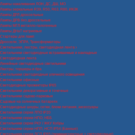
Лампы накаливания ЛОН, ДС, ДШ, МО
Лампы зеркальные R39, R50, R63, R80, ИКЗК
Лампы ДРЛ дроссельные
Лампы ДРВ без дроссельные
Лампы МГЛ металло-галогенные
Лампы ДНаТ натриевые
Стартеры для ламп
Дроссели, ЭПРА, Трансформаторы
Светильники, люстры, светодиодная лента
Светильники светодиодные встраиваемые и накладные
Светодиодная лента
Линейные светодиодные светильники
Люстры, торшеры и бра
Светильники светодиодные уличного освещения
Светильники офисные
Светодиодные прожекторы IP65
Светильники декоративные и точечные
Светильники садово-парковые
Садовые на солнечных батареях
Светодиодные шнуры, сетки, блоки питания, аксессуары
Светильники серии ЛПО IP20
Светильники серии НПО, НББ
Светильники серии РКУ / ЖКУ Кобры
Светильники серии НПП, НСП IP54 (Банные)
Светильники серии ЛСП IP65 (люминисцентные + светодиодные)