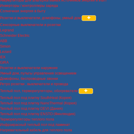
Аккумуляторы для альтернативных источников энергии и ИБП
Инверторы / контроллеры заряда
Солнечная энергия в быту
Розетки и выключатели, домофоны, умный дом
Сенсорные выключатели и розетки
Legrand
Schneider Electric
ABB
Simon
Lezard
IEK
GIRA
Розетки и выключатели наружние
Умный дом, пульты управления освещением
Домофоны, беспроводные звонки
Ретро розетки , выключатели и провода
Теплый пол, терморегуляторы, обогреватели
Теплый пол под плитку SouthHeat (Корея)
Теплый пол под плитку NanoThermal (Корея)
Теплый пол под плитку DEVI (Дания)
Теплый пол под плитку ENSTO (Финляндия)
Терморегуляторы теплого пола
Инфракрасный теплый пол под ламинат
Нагревательный кабель для теплого пола