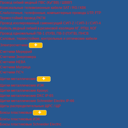
Провод гибкий медный ПВС (КуГВВ) / ШВВП
Коаксиальные телевизионные кабели SAT / RG / КВК
Слаботочные, телефонные, компьютерные провода UTP, FTP
Термостойкий провод РКГМ
Провод изолированный самонесущий СИП-2 / СИП-3 / СИП-4
Кабель медный гибкий в резиновой изоляции КГ, РПШ, КОГ
Провод одножильный ПВ-1 (ПУВ), ПВ-3 (ПУГВ), ПНСВ
Силовые, термостойкие, контрольные и оптические кабели
Электросчетчики
Счетчики Меркурий
Счетчики Энергомера
Счетчики НЕВА
Счетчики Матрица
Счетчики ПСЧ
Щитки металлические
Щитки металлические ИЭК
Щитки металлические Кронус
Щитки металлические DKC IP-65
Щитки металлические Schneider Electric IP-66
Щиты распределительные ЩРС / ЩР
Боксы пластиковые
Боксы пластиковые ИЭК
Боксы пластиковые Schneider Electric