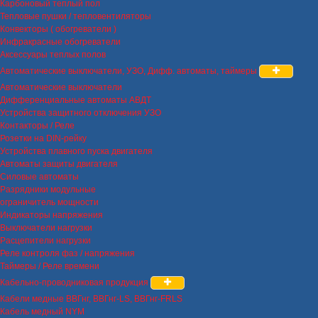
Карбоновый теплый пол
Тепловые пушки / тепловентиляторы
Конвекторы ( обогреватели )
Инфракрасные обогреватели
Аксессуары теплых полов
Автоматические выключатели, УЗО, Дифф. автоматы, таймеры
Автоматические выключатели
Дифференциальные автоматы АВДТ
Устройства защитного отключения УЗО
Контакторы / Реле
Розетки на DIN-рейку
Устройства плавного пуска двигателя
Автоматы защиты двигателя
Силовые автоматы
Разрядники модульные
ограничитель мощности
Индикаторы напряжения
Выключатели нагрузки
Расцепители нагрузки
Реле контроля фаз / напряжения
Таймеры / Реле времени
Кабельно-проводниковая продукция
Кабели медные ВВГнг, ВВГнг-LS, ВВГнг-FRLS
Кабель медный NYM