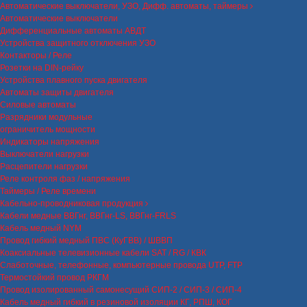
Автоматические выключатели, УЗО, Дифф. автоматы, таймеры
Автоматические выключатели
Дифференциальные автоматы АВДТ
Устройства защитного отключения УЗО
Контакторы / Реле
Розетки на DIN-рейку
Устройства плавного пуска двигателя
Автоматы защиты двигателя
Силовые автоматы
Разрядники модульные
ограничитель мощности
Индикаторы напряжения
Выключатели нагрузки
Расцепители нагрузки
Реле контроля фаз / напряжения
Таймеры / Реле времени
Кабельно-проводниковая продукция
Кабели медные ВВГнг, ВВГнг-LS, ВВГнг-FRLS
Кабель медный NYM
Провод гибкий медный ПВС (КуГВВ) / ШВВП
Коаксиальные телевизионные кабели SAT / RG / КВК
Слаботочные, телефонные, компьютерные провода UTP, FTP
Термостойкий провод РКГМ
Провод изолированный самонесущий СИП-2 / СИП-3 / СИП-4
Кабель медный гибкий в резиновой изоляции КГ, РПШ, КОГ