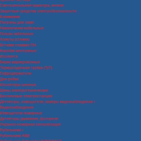
Светосигнальная арматура, кнопки
Защитные средства электробезопасности
Клеммники
Патроны для ламп
Наконечники кабельные
Гильзы кабельные
Хомуты (стяжки)
Вставки плавкие ПН
Коробки монтажные
Изолента
Бирки маркировочные
Термоусадочная трубка (ТуТ)
Гофродержатели
Дин-рейки
Изоляторы шинные
Шины электротехнические
Бензиновые электростанции
Детекторы, извещатели, камеры видеонаблюдения
Видеонаблюдение
Извещатели пожарные
Детекторы движения, фотореле
Охранно-пожарная сигнализация
Рубильники
Рубильники ABB