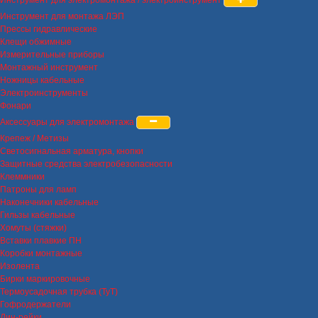
Инструмент для монтажа ЛЭП
Прессы гидравлические
Клещи обжимные
Измерительные приборы
Монтажный инструмент
Ножницы кабельные
Электроинструменты
Фонари
Аксессуары для электромонтажа
Крепеж / Метизы
Светосигнальная арматура, кнопки
Защитные средства электробезопасности
Клеммники
Патроны для ламп
Наконечники кабельные
Гильзы кабельные
Хомуты (стяжки)
Вставки плавкие ПН
Коробки монтажные
Изолента
Бирки маркировочные
Термоусадочная трубка (ТуТ)
Гофродержатели
Дин-рейки