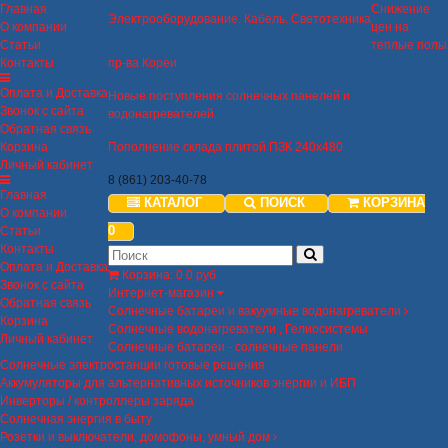
Главная
Снижение
Электрооборудование. Кабель. Светотехника
О компании
цен на
Статьи
теплые полы
Контакты
пр-ва Кореи
Оплата и Доставка
Новые поступления солнечных панелей и
Звонок с сайта
водонагревателей.
Обратная связь
Корзина
Пополнение склада плитой ПЗК 240х480
Личный кабинет
8 (861) 203-40-78
Главная
КАТАЛОГ
ПОИСК
КОРЗИНА
О компании
0
Статьи
Контакты
Оплата и Доставка
Корзина
:
0
0 руб
Звонок с сайта
Интернет-магазин
Обратная связь
Солнечные батареи и вакуумные водонагреватели
Корзина
Солнечные водонагреватели , Гелиосистемы
Личный кабинет
Солнечные батареи - солнечные панели
Солнечные электростанции готовые решения
Аккумуляторы для альтернативных источников энергии и ИБП
Инверторы / контроллеры заряда
Солнечная энергия в быту
Розетки и выключатели, домофоны, умный дом