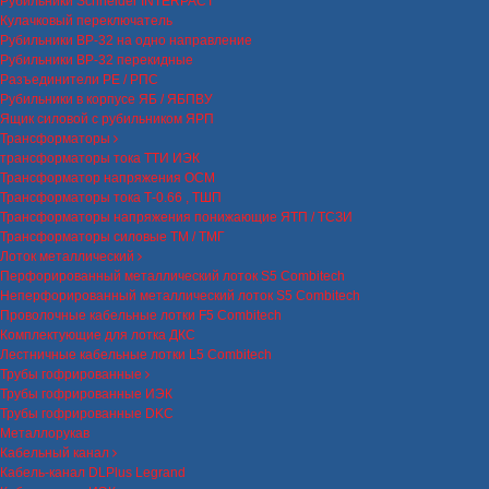
Рубильники Schneider INTERPACT
Кулачковый переключатель
Рубильники ВР-32 на одно направление
Рубильники ВР-32 перекидные
Разъединители РЕ / РПС
Рубильники в корпусе ЯБ / ЯБПВУ
Ящик силовой с рубильником ЯРП
Трансформаторы
трансформаторы тока ТТИ ИЭК
Трансформатор напряжения ОСМ
Трансформаторы тока Т-0.66 , ТШП
Трансформаторы напряжения понижающие ЯТП / ТСЗИ
Трансформаторы силовые ТМ / ТМГ
Лоток металлический
Перфорированный металлический лоток S5 Combitech
Неперфорированный металлический лоток S5 Combitech
Проволочные кабельные лотки F5 Combitech
Комплектующие для лотка ДКС
Лестничные кабельные лотки L5 Combitech
Трубы гофрированные
Трубы гофрированные ИЭК
Трубы гофрированные DKC
Металлорукав
Кабельный канал
Кабель-канал DLPlus Legrand