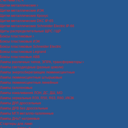
Счетчики ПСЧ
Щитки металлические
Щитки металлические ИЭК
Щитки металлические Кронус
Щитки металлические DKC IP-65
Щитки металлические Schneider Electric IP-66
Щиты распределительные ЩРС / ЩР
Боксы пластиковые
Боксы пластиковые ИЭК
Боксы пластиковые Schneider Electric
Боксы пластиковые Legrand
Боксы пластиковые ABB
Лампы различных типов, ЭПРА, трансформаторы
Лампы светодиодные (разные цоколи)
Лампы энергосберегающие люминисцентные
Лампы люминисцентные штырьковые
Лампы люминисцентные линейные
Лампы галогеновые
Лампы накаливания ЛОН, ДС, ДШ, МО
Лампы зеркальные R39, R50, R63, R80, ИКЗК
Лампы ДРЛ дроссельные
Лампы ДРВ без дроссельные
Лампы МГЛ металло-галогенные
Лампы ДНаТ натриевые
Стартеры для ламп