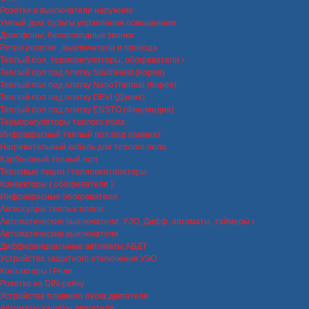
Розетки и выключатели наружние
Умный дом, пульты управления освещением
Домофоны, беспроводные звонки
Ретро розетки , выключатели и провода
Теплый пол, терморегуляторы, обогреватели
Теплый пол под плитку SouthHeat (Корея)
Теплый пол под плитку NanoThermal (Корея)
Теплый пол под плитку DEVI (Дания)
Теплый пол под плитку ENSTO (Финляндия)
Терморегуляторы теплого пола
Инфракрасный теплый пол под ламинат
Нагревательный кабель для теплого пола
Карбоновый теплый пол
Тепловые пушки / тепловентиляторы
Конвекторы ( обогреватели )
Инфракрасные обогреватели
Аксессуары теплых полов
Автоматические выключатели, УЗО, Дифф. автоматы, таймеры
Автоматические выключатели
Дифференциальные автоматы АВДТ
Устройства защитного отключения УЗО
Контакторы / Реле
Розетки на DIN-рейку
Устройства плавного пуска двигателя
Автоматы защиты двигателя