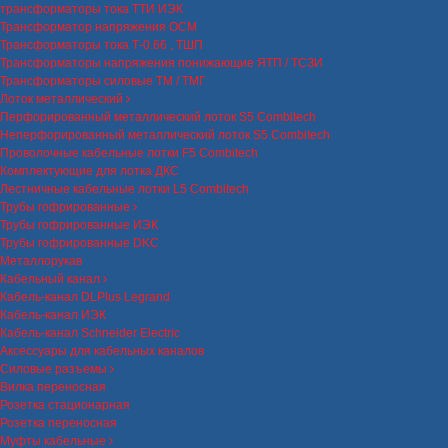
трансформаторы тока ТТИ ИЭК
Трансформатор напряжения ОСМ
Трансформаторы тока Т-0.66 , ТШП
Трансформаторы напряжения понижающие ЯТП / ТСЗИ
Трансформаторы силовые ТМ / ТМГ
Лоток металлический
Перфорированный металлический лоток S5 Combitech
Неперфорированный металлический лоток S5 Combitech
Проволочные кабельные лотки F5 Combitech
Комплектующие для лотка ДКС
Лестничные кабельные лотки L5 Combitech
Трубы гофрированные
Трубы гофрированные ИЭК
Трубы гофрированные DKC
Металлорукав
Кабельный канал
Кабель-канал DLPlus Legrand
Кабель-канал ИЭК
Кабель-канал Schneider Electric
Аксессуары для кабельных каналов
Силовые разъемы
Вилка переносная
Розетка стационарная
Розетка переносная
Муфты кабельные