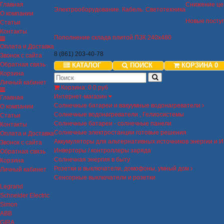
Главная
Снижение це
Электрооборудование. Кабель. Светотехника
О компании
Новые посту
Статьи
Контакты
Пополнение склада плитой ПЗК 240х480
Оплата и Доставка
8 (861) 203-40-78
Звонок с сайта
Обратная связь
КАТАЛОГ
ПОИСК
КОРЗИНА
0
Корзина
Личный кабинет
Корзина
:
0
0 руб
Интернет-магазин
Главная
Солнечные батареи и вакуумные водонагреватели
О компании
Солнечные водонагреватели , Гелиосистемы
Статьи
Солнечные батареи - солнечные панели
Контакты
Солнечные электростанции готовые решения
Оплата и Доставка
Аккумуляторы для альтернативных источников энергии и 
Звонок с сайта
Инверторы / контроллеры заряда
Обратная связь
Солнечная энергия в быту
Корзина
Розетки и выключатели, домофоны, умный дом
Личный кабинет
Сенсорные выключатели и розетки
Legrand
Schneider Electric
Simon
ABB
GIRA