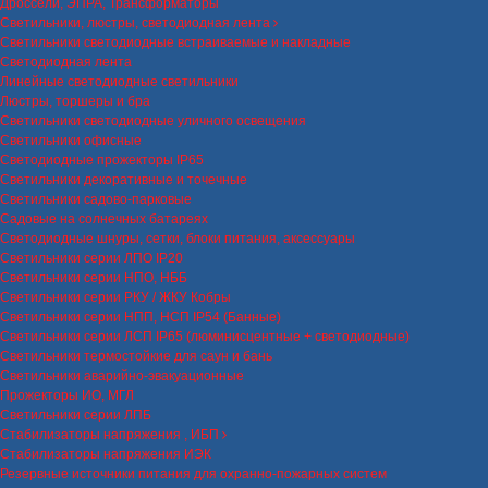
Дроссели, ЭПРА, Трансформаторы
Светильники, люстры, светодиодная лента
Светильники светодиодные встраиваемые и накладные
Светодиодная лента
Линейные светодиодные светильники
Люстры, торшеры и бра
Светильники светодиодные уличного освещения
Светильники офисные
Светодиодные прожекторы IP65
Светильники декоративные и точечные
Светильники садово-парковые
Садовые на солнечных батареях
Светодиодные шнуры, сетки, блоки питания, аксессуары
Светильники серии ЛПО IP20
Светильники серии НПО, НББ
Светильники серии РКУ / ЖКУ Кобры
Светильники серии НПП, НСП IP54 (Банные)
Светильники серии ЛСП IP65 (люминисцентные + светодиодные)
Светильники термостойкие для саун и бань
Светильники аварийно-эвакуационные
Прожекторы ИО, МГЛ
Светильники серии ЛПБ
Стабилизаторы напряжения , ИБП
Стабилизаторы напряжения ИЭК
Резервные источники питания для охранно-пожарных систем