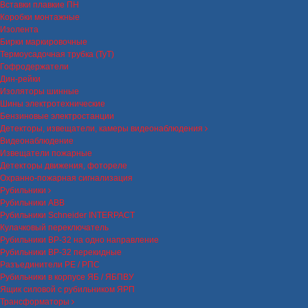
Вставки плавкие ПН
Коробки монтажные
Изолента
Бирки маркировочные
Термоусадочная трубка (ТуТ)
Гофродержатели
Дин-рейки
Изоляторы шинные
Шины электротехнические
Бензиновые электростанции
Детекторы, извещатели, камеры видеонаблюдения
Видеонаблюдение
Извещатели пожарные
Детекторы движения, фотореле
Охранно-пожарная сигнализация
Рубильники
Рубильники ABB
Рубильники Schneider INTERPACT
Кулачковый переключатель
Рубильники ВР-32 на одно направление
Рубильники ВР-32 перекидные
Разъединители РЕ / РПС
Рубильники в корпусе ЯБ / ЯБПВУ
Ящик силовой с рубильником ЯРП
Трансформаторы