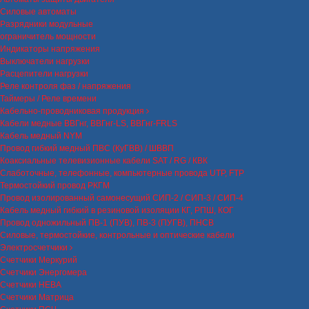
Силовые автоматы
Разрядники модульные
ограничитель мощности
Индикаторы напряжения
Выключатели нагрузки
Расцепители нагрузки
Реле контроля фаз / напряжения
Таймеры / Реле времени
Кабельно-проводниковая продукция
Кабели медные ВВГнг, ВВГнг-LS, ВВГнг-FRLS
Кабель медный NYM
Провод гибкий медный ПВС (КуГВВ) / ШВВП
Коаксиальные телевизионные кабели SAT / RG / КВК
Слаботочные, телефонные, компьютерные провода UTP, FTP
Термостойкий провод РКГМ
Провод изолированный самонесущий СИП-2 / СИП-3 / СИП-4
Кабель медный гибкий в резиновой изоляции КГ, РПШ, КОГ
Провод одножильный ПВ-1 (ПУВ), ПВ-3 (ПУГВ), ПНСВ
Силовые, термостойкие, контрольные и оптические кабели
Электросчетчики
Счетчики Меркурий
Счетчики Энергомера
Счетчики НЕВА
Счетчики Матрица