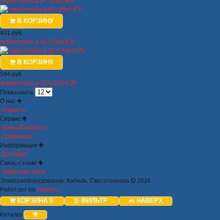
гофротруба д-32 (25м) IEK
В КОРЗИНУ
431 руб
гофротруба д-40 (15м) IEK
В КОРЗИНУ
594 руб
гофротруба д-50 (15м) ИЭК
Показывать
О нас
Новости
Сервис
Личный кабинет
Сравнение
Информация
Доставка
Связь с нами
Обратная связь
Электрооборудование. Кабель. Светотехника
2016
Работает на
InSales
КОРЗИНА
0
ФИЛЬТР
НАВЕРХ
Каталог