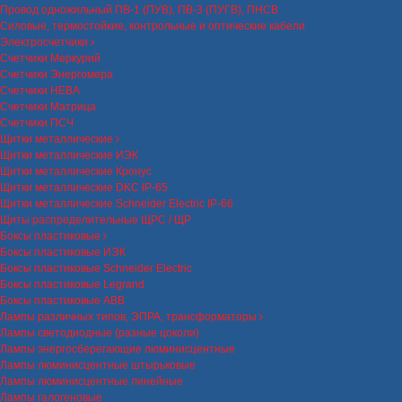
Провод одножильный ПВ-1 (ПУВ), ПВ-3 (ПУГВ), ПНСВ
Силовые, термостойкие, контрольные и оптические кабели
Электросчетчики
Счетчики Меркурий
Счетчики Энергомера
Счетчики НЕВА
Счетчики Матрица
Счетчики ПСЧ
Щитки металлические
Щитки металлические ИЭК
Щитки металлические Кронус
Щитки металлические DKC IP-65
Щитки металлические Schneider Electric IP-66
Щиты распределительные ЩРС / ЩР
Боксы пластиковые
Боксы пластиковые ИЭК
Боксы пластиковые Schneider Electric
Боксы пластиковые Legrand
Боксы пластиковые ABB
Лампы различных типов, ЭПРА, трансформаторы
Лампы светодиодные (разные цоколи)
Лампы энергосберегающие люминисцентные
Лампы люминисцентные штырьковые
Лампы люминисцентные линейные
Лампы галогеновые