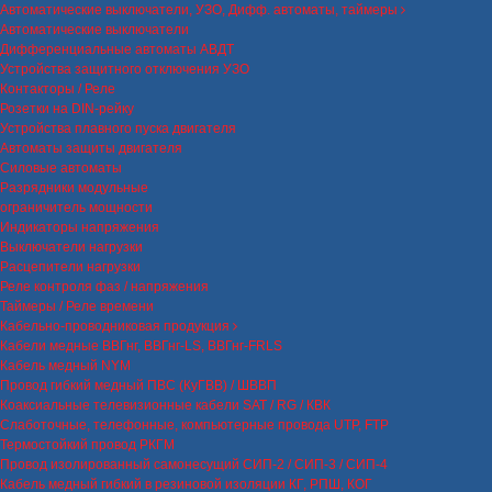
Автоматические выключатели, УЗО, Дифф. автоматы, таймеры
Автоматические выключатели
Дифференциальные автоматы АВДТ
Устройства защитного отключения УЗО
Контакторы / Реле
Розетки на DIN-рейку
Устройства плавного пуска двигателя
Автоматы защиты двигателя
Силовые автоматы
Разрядники модульные
ограничитель мощности
Индикаторы напряжения
Выключатели нагрузки
Расцепители нагрузки
Реле контроля фаз / напряжения
Таймеры / Реле времени
Кабельно-проводниковая продукция
Кабели медные ВВГнг, ВВГнг-LS, ВВГнг-FRLS
Кабель медный NYM
Провод гибкий медный ПВС (КуГВВ) / ШВВП
Коаксиальные телевизионные кабели SAT / RG / КВК
Слаботочные, телефонные, компьютерные провода UTP, FTP
Термостойкий провод РКГМ
Провод изолированный самонесущий СИП-2 / СИП-3 / СИП-4
Кабель медный гибкий в резиновой изоляции КГ, РПШ, КОГ