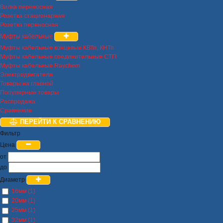
Вилка переносная
Розетка стационарная
Розетка переносная
Муфты кабельные
Муфты кабельные концевые КВТп, КНТп
Муфты кабельные соединительные СТП
Муфты кабельные Raychem
Электродвигатели
Товары на главной
Популярные товары
Распродажа
Сравнение
ПЕРЕЙТИ К СРАВНЕНИЮ
Фильтр
Цена
от
до
Диаметр
16мм (1)
20мм (1)
25мм (1)
32мм (1)