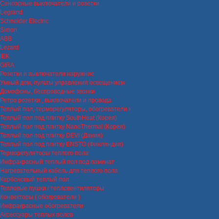
Сенсорные выключатели и розетки
Legrand
Schneider Electric
Simon
ABB
Lezard
IEK
GIRA
Розетки и выключатели наружние
Умный дом, пульты управления освещением
Домофоны, беспроводные звонки
Ретро розетки , выключатели и провода
Теплый пол, терморегуляторы, обогреватели
Теплый пол под плитку SouthHeat (Корея)
Теплый пол под плитку NanoThermal (Корея)
Теплый пол под плитку DEVI (Дания)
Теплый пол под плитку ENSTO (Финляндия)
Терморегуляторы теплого пола
Инфракрасный теплый пол под ламинат
Нагревательный кабель для теплого пола
Карбоновый теплый пол
Тепловые пушки / тепловентиляторы
Конвекторы ( обогреватели )
Инфракрасные обогреватели
Аксессуары теплых полов