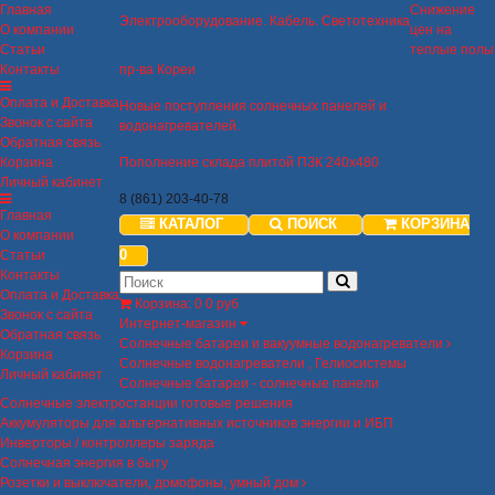
Главная
Снижение
Электрооборудование. Кабель. Светотехника
О компании
цен на
Статьи
теплые полы
Контакты
пр-ва Кореи
Оплата и Доставка
Новые поступления солнечных панелей и
Звонок с сайта
водонагревателей.
Обратная связь
Корзина
Пополнение склада плитой ПЗК 240х480
Личный кабинет
8 (861) 203-40-78
Главная
КАТАЛОГ
ПОИСК
КОРЗИНА
О компании
0
Статьи
Контакты
Оплата и Доставка
Корзина
:
0
0 руб
Звонок с сайта
Интернет-магазин
Обратная связь
Солнечные батареи и вакуумные водонагреватели
Корзина
Солнечные водонагреватели , Гелиосистемы
Личный кабинет
Солнечные батареи - солнечные панели
Солнечные электростанции готовые решения
Аккумуляторы для альтернативных источников энергии и ИБП
Инверторы / контроллеры заряда
Солнечная энергия в быту
Розетки и выключатели, домофоны, умный дом