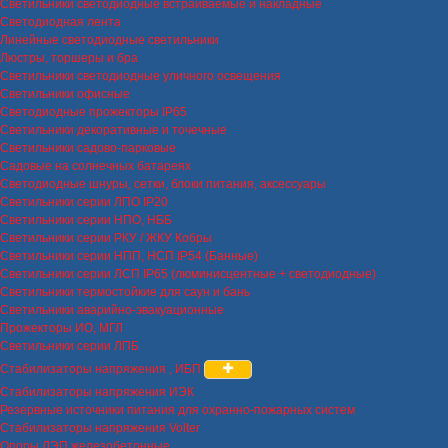
Светильники светодиодные встраиваемые и накладные
Светодиодная лента
Линейные светодиодные светильники
Люстры, торшеры и бра
Светильники светодиодные уличного освещения
Светильники офисные
Светодиодные прожекторы IP65
Светильники декоративные и точечные
Светильники садово-парковые
Садовые на солнечных батареях
Светодиодные шнуры, сетки, блоки питания, аксессуары
Светильники серии ЛПО IP20
Светильники серии НПО, НББ
Светильники серии РКУ / ЖКУ Кобры
Светильники серии НПП, НСП IP54 (Банные)
Светильники серии ЛСП IP65 (люминисцентные + светодиодные)
Светильники термостойкие для саун и бань
Светильники аварийно-эвакуационные
Прожекторы ИО, МГЛ
Светильники серии ЛПБ
Стабилизаторы напряжения , ИБП
Стабилизаторы напряжения ИЭК
Резервные источники питания для охранно-пожарных систем
Стабилизаторы напряжения Volter
Опоры ЛЭП железобетонные