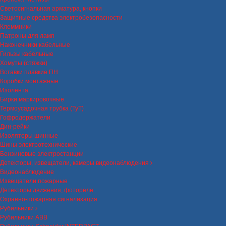
Светосигнальная арматура, кнопки
Защитные средства электробезопасности
Клеммники
Патроны для ламп
Наконечники кабельные
Гильзы кабельные
Хомуты (стяжки)
Вставки плавкие ПН
Коробки монтажные
Изолента
Бирки маркировочные
Термоусадочная трубка (ТуТ)
Гофродержатели
Дин-рейки
Изоляторы шинные
Шины электротехнические
Бензиновые электростанции
Детекторы, извещатели, камеры видеонаблюдения
Видеонаблюдение
Извещатели пожарные
Детекторы движения, фотореле
Охранно-пожарная сигнализация
Рубильники
Рубильники ABB