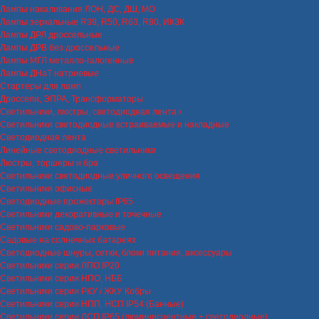
Лампы накаливания ЛОН, ДС, ДШ, МО
Лампы зеркальные R39, R50, R63, R80, ИКЗК
Лампы ДРЛ дроссельные
Лампы ДРВ без дроссельные
Лампы МГЛ металло-галогенные
Лампы ДНаТ натриевые
Стартеры для ламп
Дроссели, ЭПРА, Трансформаторы
Светильники, люстры, светодиодная лента
Светильники светодиодные встраиваемые и накладные
Светодиодная лента
Линейные светодиодные светильники
Люстры, торшеры и бра
Светильники светодиодные уличного освещения
Светильники офисные
Светодиодные прожекторы IP65
Светильники декоративные и точечные
Светильники садово-парковые
Садовые на солнечных батареях
Светодиодные шнуры, сетки, блоки питания, аксессуары
Светильники серии ЛПО IP20
Светильники серии НПО, НББ
Светильники серии РКУ / ЖКУ Кобры
Светильники серии НПП, НСП IP54 (Банные)
Светильники серии ЛСП IP65 (люминисцентные + светодиодные)