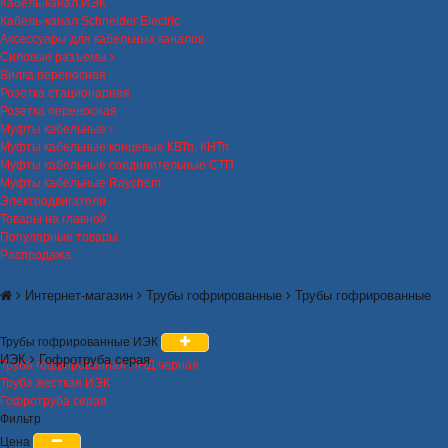
Кабель-канал ИЭК
Кабель-канал Schneider Electric
Аксессуары для кабельных каналов
Силовые разъемы
Вилка переносная
Розетка стационарная
Розетка переносная
Муфты кабельные
Муфты кабельные концевые КВТп, КНТп
Муфты кабельные соединительные СТП
Муфты кабельные Raychem
Электродвигатели
Товары на главной
Популярные товары
Распродажа
Интернет-магазин
Трубы гофрированные
Трубы гофрированные
Трубы гофрированные ИЭК
ИЭК
Гофротруба серая
Труба гофрированная ПНД черная
Труба жесткая ИЭК
Гофротруба серая
Фильтр
Цена