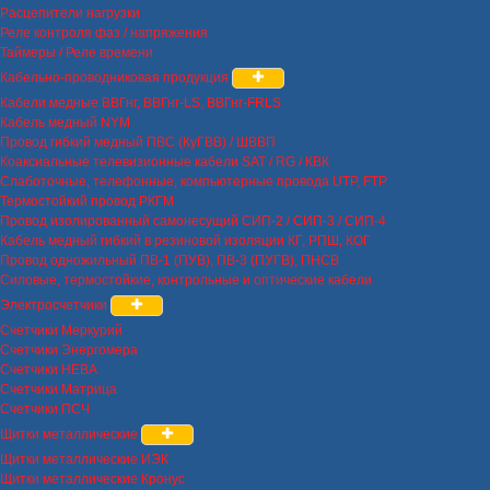
Расцепители нагрузки
Реле контроля фаз / напряжения
Таймеры / Реле времени
Кабельно-проводниковая продукция
Кабели медные ВВГнг, ВВГнг-LS, ВВГнг-FRLS
Кабель медный NYM
Провод гибкий медный ПВС (КуГВВ) / ШВВП
Коаксиальные телевизионные кабели SAT / RG / КВК
Слаботочные, телефонные, компьютерные провода UTP, FTP
Термостойкий провод РКГМ
Провод изолированный самонесущий СИП-2 / СИП-3 / СИП-4
Кабель медный гибкий в резиновой изоляции КГ, РПШ, КОГ
Провод одножильный ПВ-1 (ПУВ), ПВ-3 (ПУГВ), ПНСВ
Силовые, термостойкие, контрольные и оптические кабели
Электросчетчики
Счетчики Меркурий
Счетчики Энергомера
Счетчики НЕВА
Счетчики Матрица
Счетчики ПСЧ
Щитки металлические
Щитки металлические ИЭК
Щитки металлические Кронус