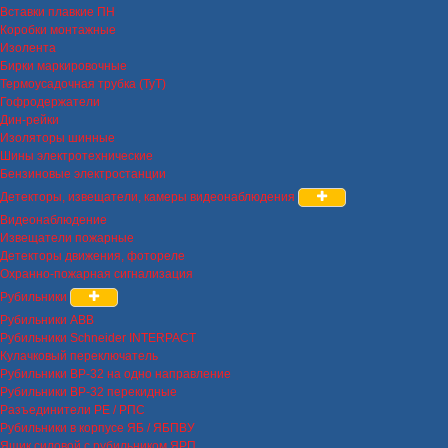
Вставки плавкие ПН
Коробки монтажные
Изолента
Бирки маркировочные
Термоусадочная трубка (ТуТ)
Гофродержатели
Дин-рейки
Изоляторы шинные
Шины электротехнические
Бензиновые электростанции
Детекторы, извещатели, камеры видеонаблюдения
Видеонаблюдение
Извещатели пожарные
Детекторы движения, фотореле
Охранно-пожарная сигнализация
Рубильники
Рубильники ABB
Рубильники Schneider INTERPACT
Кулачковый переключатель
Рубильники ВР-32 на одно направление
Рубильники ВР-32 перекидные
Разъединители РЕ / РПС
Рубильники в корпусе ЯБ / ЯБПВУ
Ящик силовой с рубильником ЯРП