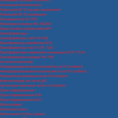
Рубильники Schneider INTERPACT
Кулачковый переключатель
Рубильники ВР-32 на одно направление
Рубильники ВР-32 перекидные
Разъединители РЕ / РПС
Рубильники в корпусе ЯБ / ЯБПВУ
Ящик силовой с рубильником ЯРП
Трансформаторы
трансформаторы тока ТТИ ИЭК
Трансформатор напряжения ОСМ
Трансформаторы тока Т-0.66 , ТШП
Трансформаторы напряжения понижающие ЯТП / ТСЗИ
Трансформаторы силовые ТМ / ТМГ
Лоток металлический
Перфорированный металлический лоток S5 Combitech
Неперфорированный металлический лоток S5 Combitech
Проволочные кабельные лотки F5 Combitech
Комплектующие для лотка ДКС
Лестничные кабельные лотки L5 Combitech
Трубы гофрированные
Трубы гофрированные ИЭК
Трубы гофрированные DKC
Металлорукав
Кабельный канал
Кабель-канал DLPlus Legrand