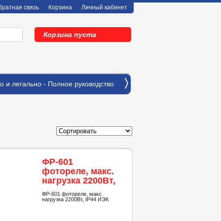
братная связь
Корзина
Личный кабинет
Корзина пуста
〉
о и легально - Полное руководство
ФР-601
фотореле, макс.
нагрузка 2200Вт,
IP44 ИЭК
ФР-601 фотореле, макс.
нагрузка 2200Вт, IP44 ИЭК