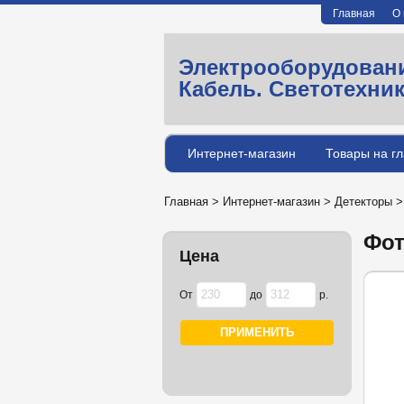
Главная
О
Электрооборудован
Кабель. Светотехни
Интернет-магазин
Товары на г
Главная
>
Интернет-магазин
>
Детекторы
Фот
Цена
От
до
р.