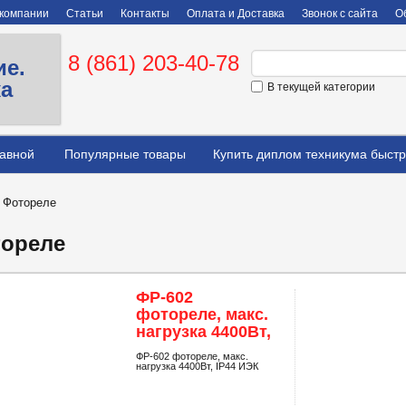
 компании
Статьи
Контакты
Оплата и Доставка
Звонок с сайта
О
8 (861) 203-40-78
ие.
ка
В текущей категории
лавной
Популярные товары
Купить диплом техникума быстр
>
Фотореле
ореле
ФР-602
фотореле, макс.
нагрузка 4400Вт,
IP44 ИЭК
ФР-602 фотореле, макс.
нагрузка 4400Вт, IP44 ИЭК