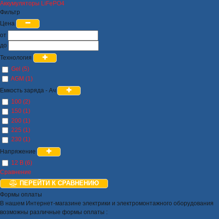
Аккумуляторы LiFePO4
Фильтр
Цена
от
до
Технология
Gel (5)
AGM (1)
Емкость заряда - Ач
100 (2)
150 (1)
200 (1)
225 (1)
230 (1)
Напряжение
12 В (6)
Сравнение
ПЕРЕЙТИ К СРАВНЕНИЮ
Формы оплаты
В нашем Интернет-магазине электрики и электромонтажного оборудования
возможны различные формы оплаты :