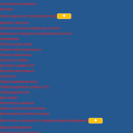
Электроинструменты
Фонари
Аксессуары для электромонтажа
Крепеж / Метизы
Светосигнальная арматура, кнопки
Защитные средства электробезопасности
Клеммники
Патроны для ламп
Наконечники кабельные
Гильзы кабельные
Хомуты (стяжки)
Вставки плавкие ПН
Коробки монтажные
Изолента
Бирки маркировочные
Термоусадочная трубка (ТуТ)
Гофродержатели
Дин-рейки
Изоляторы шинные
Шины электротехнические
Бензиновые электростанции
Детекторы, извещатели, камеры видеонаблюдения
Видеонаблюдение
Извещатели пожарные