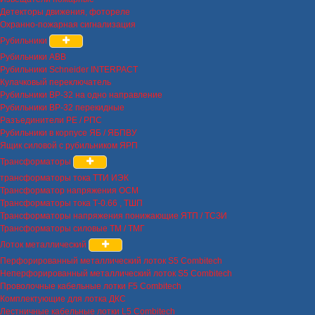
Детекторы движения, фотореле
Охранно-пожарная сигнализация
Рубильники
Рубильники ABB
Рубильники Schneider INTERPACT
Кулачковый переключатель
Рубильники ВР-32 на одно направление
Рубильники ВР-32 перекидные
Разъединители РЕ / РПС
Рубильники в корпусе ЯБ / ЯБПВУ
Ящик силовой с рубильником ЯРП
Трансформаторы
трансформаторы тока ТТИ ИЭК
Трансформатор напряжения ОСМ
Трансформаторы тока Т-0.66 , ТШП
Трансформаторы напряжения понижающие ЯТП / ТСЗИ
Трансформаторы силовые ТМ / ТМГ
Лоток металлический
Перфорированный металлический лоток S5 Combitech
Неперфорированный металлический лоток S5 Combitech
Проволочные кабельные лотки F5 Combitech
Комплектующие для лотка ДКС
Лестничные кабельные лотки L5 Combitech