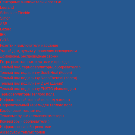
Сенсорные выключатели и розетки
Legrand
Schneider Electric
Simon
ABB
Lezard
IEK
GIRA
Розетки и выключатели наружние
Умный дом, пульты управления освещением
Домофоны, беспроводные звонки
Ретро розетки , выключатели и провода
Теплый пол, терморегуляторы, обогреватели
Теплый пол под плитку SouthHeat (Корея)
Теплый пол под плитку NanoThermal (Корея)
Теплый пол под плитку DEVI (Дания)
Теплый пол под плитку ENSTO (Финляндия)
Терморегуляторы теплого пола
Инфракрасный теплый пол под ламинат
Нагревательный кабель для теплого пола
Карбоновый теплый пол
Тепловые пушки / тепловентиляторы
Конвекторы ( обогреватели )
Инфракрасные обогреватели
Аксессуары теплых полов