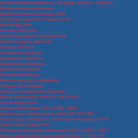
Автоматические выключатели, УЗО, Дифф. автоматы, таймеры
Автоматические выключатели
Дифференциальные автоматы АВДТ
Устройства защитного отключения УЗО
Контакторы / Реле
Розетки на DIN-рейку
Устройства плавного пуска двигателя
Автоматы защиты двигателя
Силовые автоматы
Разрядники модульные
ограничитель мощности
Индикаторы напряжения
Выключатели нагрузки
Расцепители нагрузки
Реле контроля фаз / напряжения
Таймеры / Реле времени
Кабельно-проводниковая продукция
Кабели медные ВВГнг, ВВГнг-LS, ВВГнг-FRLS
Кабель медный NYM
Провод гибкий медный ПВС (КуГВВ) / ШВВП
Коаксиальные телевизионные кабели SAT / RG / КВК
Слаботочные, телефонные, компьютерные провода UTP, FTP
Термостойкий провод РКГМ
Провод изолированный самонесущий СИП-2 / СИП-3 / СИП-4
Кабель медный гибкий в резиновой изоляции КГ, РПШ, КОГ