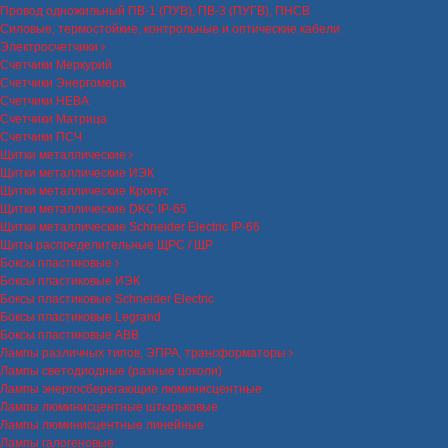
Провод одножильный ПВ-1 (ПУВ), ПВ-3 (ПУГВ), ПНСВ
Силовые, термостойкие, контрольные и оптические кабели
Электросчетчики
Счетчики Меркурий
Счетчики Энергомера
Счетчики НЕВА
Счетчики Матрица
Счетчики ПСЧ
Щитки металлические
Щитки металлические ИЭК
Щитки металлические Кронус
Щитки металлические DKC IP-65
Щитки металлические Schneider Electric IP-66
Щиты распределительные ЩРС / ЩР
Боксы пластиковые
Боксы пластиковые ИЭК
Боксы пластиковые Schneider Electric
Боксы пластиковые Legrand
Боксы пластиковые ABB
Лампы различных типов, ЭПРА, трансформаторы
Лампы светодиодные (разные цоколи)
Лампы энергосберегающие люминисцентные
Лампы люминисцентные штырьковые
Лампы люминисцентные линейные
Лампы галогеновые