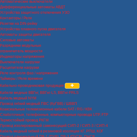
Автоматические выключатели
Дифференциальные автоматы АВДТ
Устройства защитного отключения УЗО
Контакторы / Реле
Розетки на DIN-рейку
Устройства плавного пуска двигателя
Автоматы защиты двигателя
Силовые автоматы
Разрядники модульные
ограничитель мощности
Индикаторы напряжения
Выключатели нагрузки
Расцепители нагрузки
Реле контроля фаз / напряжения
Таймеры / Реле времени
Кабельно-проводниковая продукция
Кабели медные ВВГнг, ВВГнг-LS, ВВГнг-FRLS
Кабель медный NYM
Провод гибкий медный ПВС (КуГВВ) / ШВВП
Коаксиальные телевизионные кабели SAT / RG / КВК
Слаботочные, телефонные, компьютерные провода UTP, FTP
Термостойкий провод РКГМ
Провод изолированный самонесущий СИП-2 / СИП-3 / СИП-4
Кабель медный гибкий в резиновой изоляции КГ, РПШ, КОГ
Провод одножильный ПВ-1 (ПУВ), ПВ-3 (ПУГВ), ПНСВ