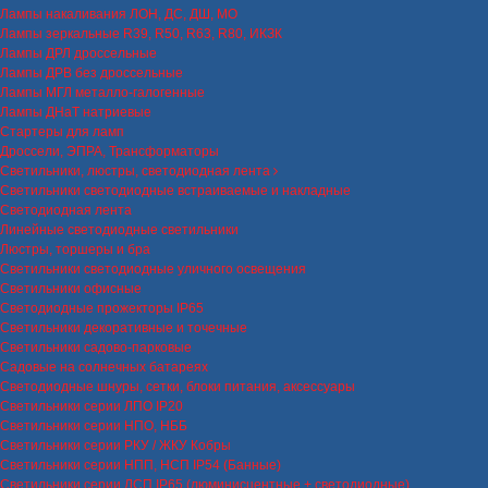
Лампы накаливания ЛОН, ДС, ДШ, МО
Лампы зеркальные R39, R50, R63, R80, ИКЗК
Лампы ДРЛ дроссельные
Лампы ДРВ без дроссельные
Лампы МГЛ металло-галогенные
Лампы ДНаТ натриевые
Стартеры для ламп
Дроссели, ЭПРА, Трансформаторы
Светильники, люстры, светодиодная лента
Светильники светодиодные встраиваемые и накладные
Светодиодная лента
Линейные светодиодные светильники
Люстры, торшеры и бра
Светильники светодиодные уличного освещения
Светильники офисные
Светодиодные прожекторы IP65
Светильники декоративные и точечные
Светильники садово-парковые
Садовые на солнечных батареях
Светодиодные шнуры, сетки, блоки питания, аксессуары
Светильники серии ЛПО IP20
Светильники серии НПО, НББ
Светильники серии РКУ / ЖКУ Кобры
Светильники серии НПП, НСП IP54 (Банные)
Светильники серии ЛСП IP65 (люминисцентные + светодиодные)