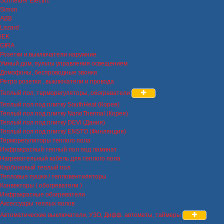
Schneider Electric
Simon
ABB
Lezard
IEK
GIRA
Розетки и выключатели наружние
Умный дом, пульты управления освещением
Домофоны, беспроводные звонки
Ретро розетки , выключатели и провода
Теплый пол, терморегуляторы, обогреватели
Теплый пол под плитку SouthHeat (Корея)
Теплый пол под плитку NanoThermal (Корея)
Теплый пол под плитку DEVI (Дания)
Теплый пол под плитку ENSTO (Финляндия)
Терморегуляторы теплого пола
Инфракрасный теплый пол под ламинат
Нагревательный кабель для теплого пола
Карбоновый теплый пол
Тепловые пушки / тепловентиляторы
Конвекторы ( обогреватели )
Инфракрасные обогреватели
Аксессуары теплых полов
Автоматические выключатели, УЗО, Дифф. автоматы, таймеры