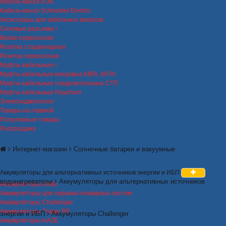
Кабель-канал ИЭК
Кабель-канал Schneider Electric
Аксессуары для кабельных каналов
Силовые разъемы
Вилка переносная
Розетка стационарная
Розетка переносная
Муфты кабельные
Муфты кабельные концевые КВТп, КНТп
Муфты кабельные соединительные СТП
Муфты кабельные Raychem
Электродвигатели
Товары на главной
Популярные товары
Распродажа
Интернет-магазин
Солнечные батареи и вакуумные
Аккумуляторы для альтернативных источников энергии и ИБП
водонагреватели
Аккумуляторы для альтернативных источников
Аккумуляторы Delta
Аккумуляторы для охранно-пожарных систем
Аккумуляторы Challenger
Аккумуляторы Trojan RE
энергии и ИБП
Аккумуляторы Challenger
Аккумуляторы HAZE