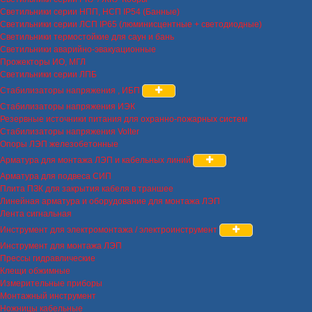
Светильники серии НПП, НСП IP54 (Банные)
Светильники серии ЛСП IP65 (люминисцентные + светодиодные)
Светильники термостойкие для саун и бань
Светильники аварийно-эвакуационные
Прожекторы ИО, МГЛ
Светильники серии ЛПБ
Стабилизаторы напряжения , ИБП
Стабилизаторы напряжения ИЭК
Резервные источники питания для охранно-пожарных систем
Стабилизаторы напряжения Volter
Опоры ЛЭП железобетонные
Арматура для монтажа ЛЭП и кабельных линий
Арматура для подвеса СИП
Плита ПЗК для закрытия кабеля в траншее
Линейная арматура и оборудование для монтажа ЛЭП
Лента сигнальная
Инструмент для электромонтажа / электроинструмент
Инструмент для монтажа ЛЭП
Прессы гидравлические
Клещи обжимные
Измерительные приборы
Монтажный инструмент
Ножницы кабельные