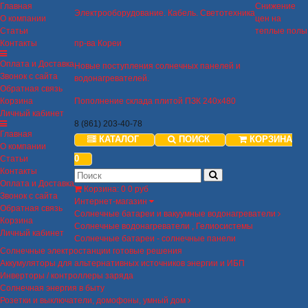
Главная
Снижение
Электрооборудование. Кабель. Светотехника
О компании
цен на
Статьи
теплые полы
Контакты
пр-ва Кореи
Оплата и Доставка
Новые поступления солнечных панелей и
Звонок с сайта
водонагревателей.
Обратная связь
Корзина
Пополнение склада плитой ПЗК 240х480
Личный кабинет
8 (861) 203-40-78
Главная
КАТАЛОГ
ПОИСК
КОРЗИНА
О компании
0
Статьи
Контакты
Оплата и Доставка
Корзина
:
0
0 руб
Звонок с сайта
Интернет-магазин
Обратная связь
Солнечные батареи и вакуумные водонагреватели
Корзина
Солнечные водонагреватели , Гелиосистемы
Личный кабинет
Солнечные батареи - солнечные панели
Солнечные электростанции готовые решения
Аккумуляторы для альтернативных источников энергии и ИБП
Инверторы / контроллеры заряда
Солнечная энергия в быту
Розетки и выключатели, домофоны, умный дом