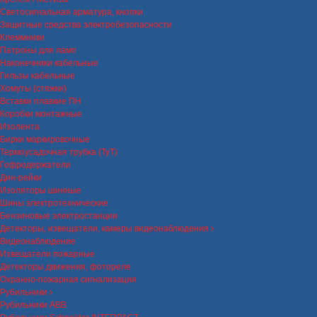
Светосигнальная арматура, кнопки
Защитные средства электробезопасности
Клеммники
Патроны для ламп
Наконечники кабельные
Гильзы кабельные
Хомуты (стяжки)
Вставки плавкие ПН
Коробки монтажные
Изолента
Бирки маркировочные
Термоусадочная трубка (ТуТ)
Гофродержатели
Дин-рейки
Изоляторы шинные
Шины электротехнические
Бензиновые электростанции
Детекторы, извещатели, камеры видеонаблюдения
Видеонаблюдение
Извещатели пожарные
Детекторы движения, фотореле
Охранно-пожарная сигнализация
Рубильники
Рубильники ABB