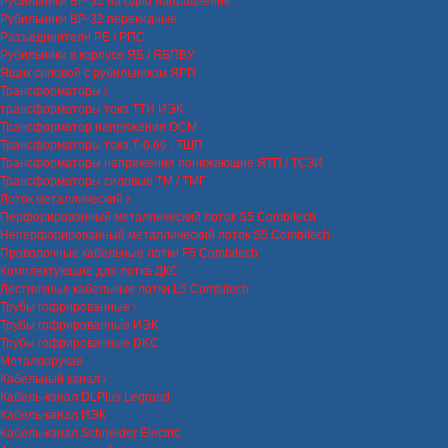
Рубильники ВР-32 на одно направление
Рубильники ВР-32 перекидные
Разъединители РЕ / РПС
Рубильники в корпусе ЯБ / ЯБПВУ
Ящик силовой с рубильником ЯРП
Трансформаторы
трансформаторы тока ТТИ ИЭК
Трансформатор напряжения ОСМ
Трансформаторы тока Т-0.66 , ТШП
Трансформаторы напряжения понижающие ЯТП / ТСЗИ
Трансформаторы силовые ТМ / ТМГ
Лоток металлический
Перфорированный металлический лоток S5 Combitech
Неперфорированный металлический лоток S5 Combitech
Проволочные кабельные лотки F5 Combitech
Комплектующие для лотка ДКС
Лестничные кабельные лотки L5 Combitech
Трубы гофрированные
Трубы гофрированные ИЭК
Трубы гофрированные DKC
Металлорукав
Кабельный канал
Кабель-канал DLPlus Legrand
Кабель-канал ИЭК
Кабель-канал Schneider Electric