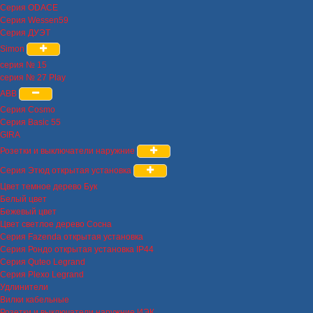
Серия ODACE
Серия Wessen59
Серия ДУЭТ
Simon
серия № 15
серия № 27 Play
ABB
Серия Cosmo
Серия Basic 55
GIRA
Розетки и выключатели наружние
Серия Этюд открытая установка
Цвет темное дерево Бук
Белый цвет
Бежевый цвет
Цвет светлое дерево Сосна
Серия Fazenda открытая установка
Серия Рондо открытая установка IP44
Серия Quteo Legrand
Серия Plexo Legrand
Удлинители
Вилки кабельные
Розетки и выключатели наружние ИЭК