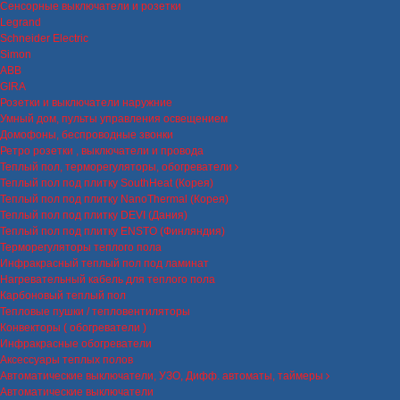
Сенсорные выключатели и розетки
Legrand
Schneider Electric
Simon
ABB
GIRA
Розетки и выключатели наружние
Умный дом, пульты управления освещением
Домофоны, беспроводные звонки
Ретро розетки , выключатели и провода
Теплый пол, терморегуляторы, обогреватели
Теплый пол под плитку SouthHeat (Корея)
Теплый пол под плитку NanoThermal (Корея)
Теплый пол под плитку DEVI (Дания)
Теплый пол под плитку ENSTO (Финляндия)
Терморегуляторы теплого пола
Инфракрасный теплый пол под ламинат
Нагревательный кабель для теплого пола
Карбоновый теплый пол
Тепловые пушки / тепловентиляторы
Конвекторы ( обогреватели )
Инфракрасные обогреватели
Аксессуары теплых полов
Автоматические выключатели, УЗО, Дифф. автоматы, таймеры
Автоматические выключатели