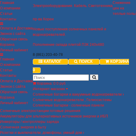
Главная
Снижение
Электрооборудование. Кабель. Светотехника
О компании
цен на
Статьи
теплые полы
Контакты
пр-ва Кореи
Оплата и Доставка
Новые поступления солнечных панелей и
Звонок с сайта
водонагревателей.
Обратная связь
Корзина
Пополнение склада плитой ПЗК 240х480
Личный кабинет
8 (861) 203-40-78
Главная
КАТАЛОГ
ПОИСК
КОРЗИНА
О компании
0
Статьи
Контакты
Оплата и Доставка
Корзина
:
0
0 руб
Звонок с сайта
Интернет-магазин
Обратная связь
Солнечные батареи и вакуумные водонагреватели
Корзина
Солнечные водонагреватели , Гелиосистемы
Личный кабинет
Солнечные батареи - солнечные панели
Солнечные электростанции готовые решения
Аккумуляторы для альтернативных источников энергии и ИБП
Инверторы / контроллеры заряда
Солнечная энергия в быту
Розетки и выключатели, домофоны, умный дом