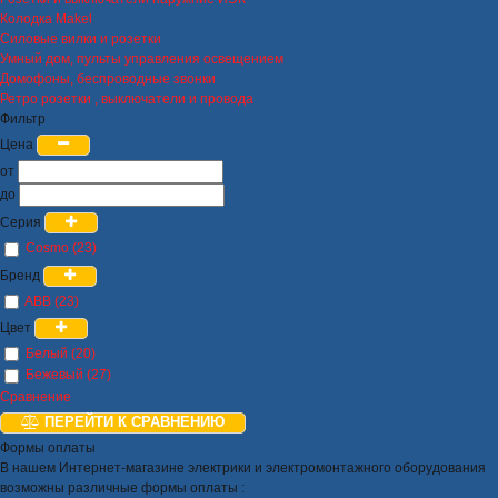
Колодка Makel
Силовые вилки и розетки
Умный дом, пульты управления освещением
Домофоны, беспроводные звонки
Ретро розетки , выключатели и провода
Фильтр
Цена
от
до
Серия
Cosmo (23)
Бренд
ABB (23)
Цвет
Белый (20)
Бежевый (27)
Сравнение
ПЕРЕЙТИ К СРАВНЕНИЮ
Формы оплаты
В нашем Интернет-магазине электрики и электромонтажного оборудования
возможны различные формы оплаты :