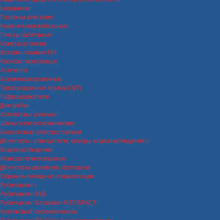
Клеммники
Патроны для ламп
Наконечники кабельные
Гильзы кабельные
Хомуты (стяжки)
Вставки плавкие ПН
Коробки монтажные
Изолента
Бирки маркировочные
Термоусадочная трубка (ТуТ)
Гофродержатели
Дин-рейки
Изоляторы шинные
Шины электротехнические
Бензиновые электростанции
Детекторы, извещатели, камеры видеонаблюдения
Видеонаблюдение
Извещатели пожарные
Детекторы движения, фотореле
Охранно-пожарная сигнализация
Рубильники
Рубильники ABB
Рубильники Schneider INTERPACT
Кулачковый переключатель