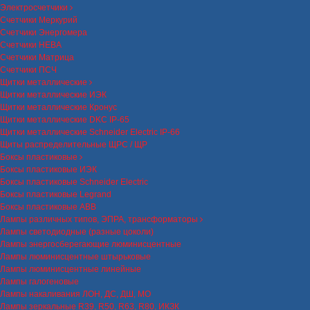
Электросчетчики
Счетчики Меркурий
Счетчики Энергомера
Счетчики НЕВА
Счетчики Матрица
Счетчики ПСЧ
Щитки металлические
Щитки металлические ИЭК
Щитки металлические Кронус
Щитки металлические DKC IP-65
Щитки металлические Schneider Electric IP-66
Щиты распределительные ЩРС / ЩР
Боксы пластиковые
Боксы пластиковые ИЭК
Боксы пластиковые Schneider Electric
Боксы пластиковые Legrand
Боксы пластиковые ABB
Лампы различных типов, ЭПРА, трансформаторы
Лампы светодиодные (разные цоколи)
Лампы энергосберегающие люминисцентные
Лампы люминисцентные штырьковые
Лампы люминисцентные линейные
Лампы галогеновые
Лампы накаливания ЛОН, ДС, ДШ, МО
Лампы зеркальные R39, R50, R63, R80, ИКЗК