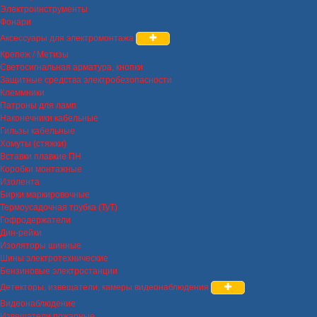
Электроинструменты
Фонари
Аксессуары для электромонтажа
Крепеж / Метизы
Светосигнальная арматура, кнопки
Защитные средства электробезопасности
Клеммники
Патроны для ламп
Наконечники кабельные
Гильзы кабельные
Хомуты (стяжки)
Вставки плавкие ПН
Коробки монтажные
Изолента
Бирки маркировочные
Термоусадочная трубка (ТуТ)
Гофродержатели
Дин-рейки
Изоляторы шинные
Шины электротехнические
Бензиновые электростанции
Детекторы, извещатели, камеры видеонаблюдения
Видеонаблюдение
Извещатели пожарные