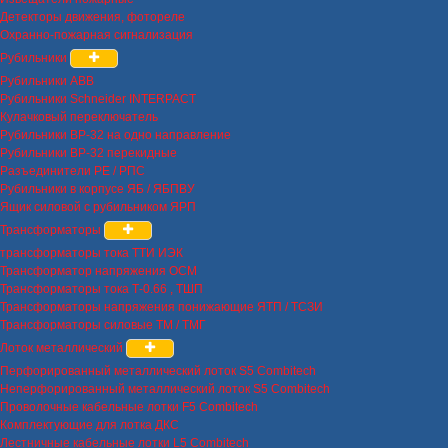
Детекторы движения, фотореле
Охранно-пожарная сигнализация
Рубильники
Рубильники ABB
Рубильники Schneider INTERPACT
Кулачковый переключатель
Рубильники ВР-32 на одно направление
Рубильники ВР-32 перекидные
Разъединители РЕ / РПС
Рубильники в корпусе ЯБ / ЯБПВУ
Ящик силовой с рубильником ЯРП
Трансформаторы
трансформаторы тока ТТИ ИЭК
Трансформатор напряжения ОСМ
Трансформаторы тока Т-0.66 , ТШП
Трансформаторы напряжения понижающие ЯТП / ТСЗИ
Трансформаторы силовые ТМ / ТМГ
Лоток металлический
Перфорированный металлический лоток S5 Combitech
Неперфорированный металлический лоток S5 Combitech
Проволочные кабельные лотки F5 Combitech
Комплектующие для лотка ДКС
Лестничные кабельные лотки L5 Combitech