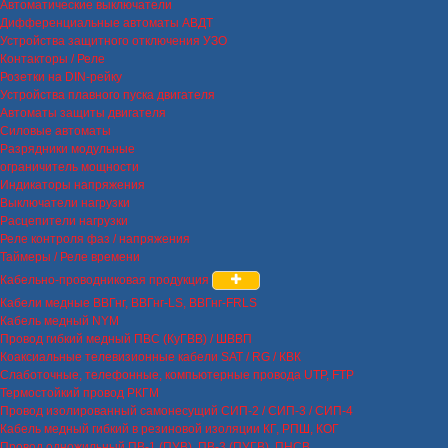
Автоматические выключатели
Дифференциальные автоматы АВДТ
Устройства защитного отключения УЗО
Контакторы / Реле
Розетки на DIN-рейку
Устройства плавного пуска двигателя
Автоматы защиты двигателя
Силовые автоматы
Разрядники модульные
ограничитель мощности
Индикаторы напряжения
Выключатели нагрузки
Расцепители нагрузки
Реле контроля фаз / напряжения
Таймеры / Реле времени
Кабельно-проводниковая продукция
Кабели медные ВВГнг, ВВГнг-LS, ВВГнг-FRLS
Кабель медный NYM
Провод гибкий медный ПВС (КуГВВ) / ШВВП
Коаксиальные телевизионные кабели SAT / RG / КВК
Слаботочные, телефонные, компьютерные провода UTP, FTP
Термостойкий провод РКГМ
Провод изолированный самонесущий СИП-2 / СИП-3 / СИП-4
Кабель медный гибкий в резиновой изоляции КГ, РПШ, КОГ
Провод одножильный ПВ-1 (ПУВ), ПВ-3 (ПУГВ), ПНСВ