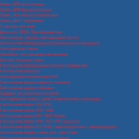
Лампы ДРЛ дроссельные
Лампы ДРВ без дроссельные
Лампы МГЛ металло-галогенные
Лампы ДНаТ натриевые
Стартеры для ламп
Дроссели, ЭПРА, Трансформаторы
Светильники, люстры, светодиодная лента
Светильники светодиодные встраиваемые и накладные
Светодиодная лента
Линейные светодиодные светильники
Люстры, торшеры и бра
Светильники светодиодные уличного освещения
Светильники офисные
Светодиодные прожекторы IP65
Светильники декоративные и точечные
Светильники садово-парковые
Садовые на солнечных батареях
Светодиодные шнуры, сетки, блоки питания, аксессуары
Светильники серии ЛПО IP20
Светильники серии НПО, НББ
Светильники серии РКУ / ЖКУ Кобры
Светильники серии НПП, НСП IP54 (Банные)
Светильники серии ЛСП IP65 (люминисцентные + светодиодные)
Светильники термостойкие для саун и бань
Светильники аварийно-эвакуационные