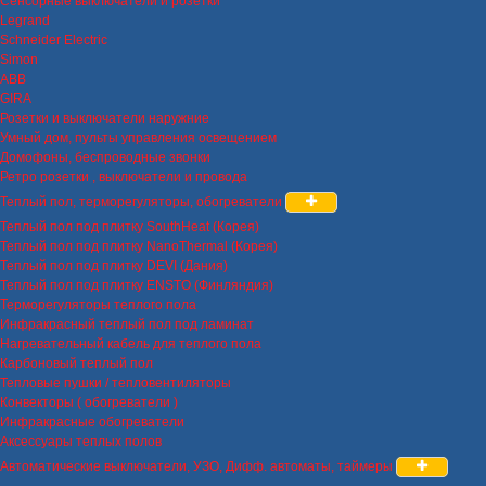
Сенсорные выключатели и розетки
Legrand
Schneider Electric
Simon
ABB
GIRA
Розетки и выключатели наружние
Умный дом, пульты управления освещением
Домофоны, беспроводные звонки
Ретро розетки , выключатели и провода
Теплый пол, терморегуляторы, обогреватели
Теплый пол под плитку SouthHeat (Корея)
Теплый пол под плитку NanoThermal (Корея)
Теплый пол под плитку DEVI (Дания)
Теплый пол под плитку ENSTO (Финляндия)
Терморегуляторы теплого пола
Инфракрасный теплый пол под ламинат
Нагревательный кабель для теплого пола
Карбоновый теплый пол
Тепловые пушки / тепловентиляторы
Конвекторы ( обогреватели )
Инфракрасные обогреватели
Аксессуары теплых полов
Автоматические выключатели, УЗО, Дифф. автоматы, таймеры