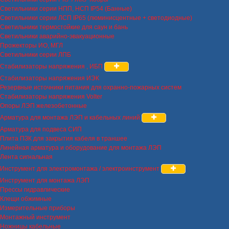
Светильники серии НПП, НСП IP54 (Банные)
Светильники серии ЛСП IP65 (люминисцентные + светодиодные)
Светильники термостойкие для саун и бань
Светильники аварийно-эвакуационные
Прожекторы ИО, МГЛ
Светильники серии ЛПБ
Стабилизаторы напряжения , ИБП
Стабилизаторы напряжения ИЭК
Резервные источники питания для охранно-пожарных систем
Стабилизаторы напряжения Volter
Опоры ЛЭП железобетонные
Арматура для монтажа ЛЭП и кабельных линий
Арматура для подвеса СИП
Плита ПЗК для закрытия кабеля в траншее
Линейная арматура и оборудование для монтажа ЛЭП
Лента сигнальная
Инструмент для электромонтажа / электроинструмент
Инструмент для монтажа ЛЭП
Прессы гидравлические
Клещи обжимные
Измерительные приборы
Монтажный инструмент
Ножницы кабельные