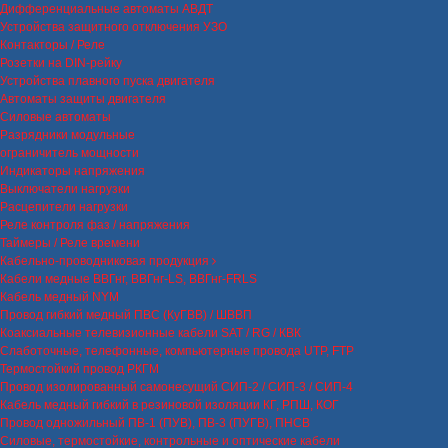
Дифференциальные автоматы АВДТ
Устройства защитного отключения УЗО
Контакторы / Реле
Розетки на DIN-рейку
Устройства плавного пуска двигателя
Автоматы защиты двигателя
Силовые автоматы
Разрядники модульные
ограничитель мощности
Индикаторы напряжения
Выключатели нагрузки
Расцепители нагрузки
Реле контроля фаз / напряжения
Таймеры / Реле времени
Кабельно-проводниковая продукция
Кабели медные ВВГнг, ВВГнг-LS, ВВГнг-FRLS
Кабель медный NYM
Провод гибкий медный ПВС (КуГВВ) / ШВВП
Коаксиальные телевизионные кабели SAT / RG / КВК
Слаботочные, телефонные, компьютерные провода UTP, FTP
Термостойкий провод РКГМ
Провод изолированный самонесущий СИП-2 / СИП-3 / СИП-4
Кабель медный гибкий в резиновой изоляции КГ, РПШ, КОГ
Провод одножильный ПВ-1 (ПУВ), ПВ-3 (ПУГВ), ПНСВ
Силовые, термостойкие, контрольные и оптические кабели